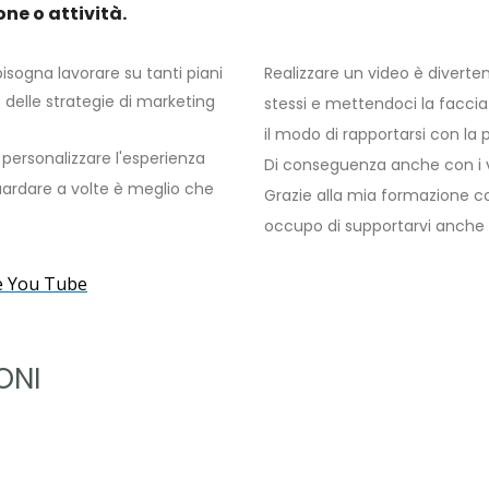
one o attività.
isogna lavorare su tanti piani
Realizzare un video è diverte
elle strategie di marketing
stessi e mettendoci la facc
il modo di rapportarsi con la p
 personalizzare l'esperienza
Di conseguenza anche con i vos
 guardare a volte è meglio che
Grazie alla mia formazione 
occupo di supportarvi anche 
ale You Tube
ONI