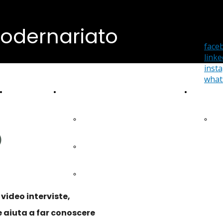
odernariato
face
linke
inst
what
Portfolio Video
Portfolio Fotografico
Home Sta
Wedding Photography
Por
O
Portrait & Studio Photography
Architetture
video interviste,
e aiuta a far conoscere