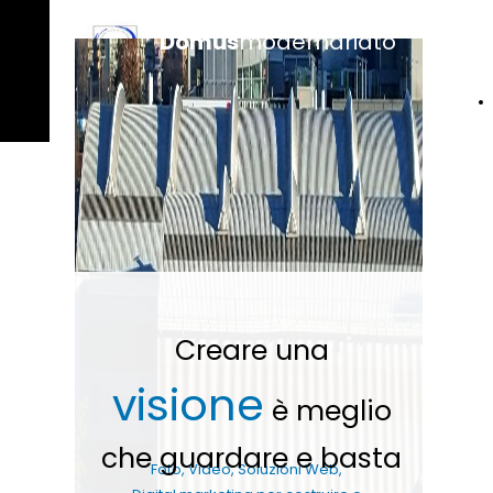
Domus
modernariato
HOME
About
facebook
linkedin
instagram
whatsapp
Creare una
visione
è meglio
che guardare e basta
Foto, Video, Soluzioni Web,